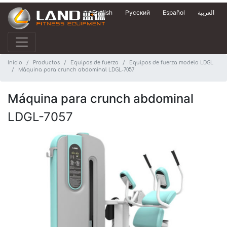
English
Русский
Español
العربية
Inicio
Productos
Equipos de fuerza
Equipos de fuerza modelo LDGL
Máquina para crunch abdominal LDGL-7057
Máquina para crunch abdominal
LDGL-7057