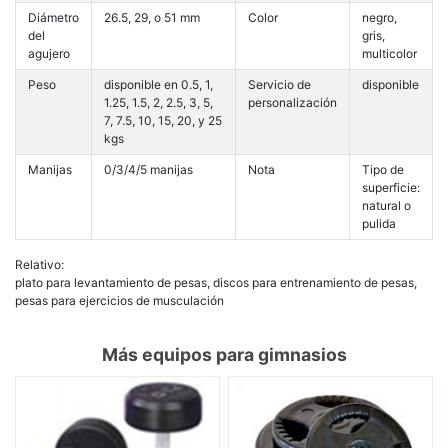
Diámetro
26.5, 29, o 51 mm
Color
negro,
del
gris,
agujero
multicolor
Peso
disponible en 0.5, 1,
Servicio de
disponible
1.25, 1.5, 2, 2.5, 3, 5,
personalización
7, 7.5, 10, 15, 20, y 25
kgs
Manijas
0/3/4/5 manijas
Nota
Tipo de
superficie:
natural o
pulida
Relativo:
plato para levantamiento de pesas, discos para entrenamiento de pesas,
pesas para ejercicios de musculación
Más equipos para gimnasios