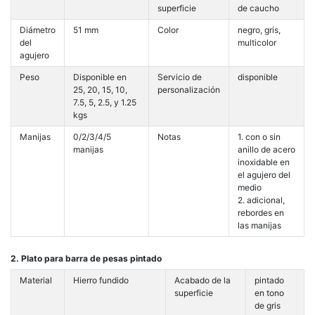
superficie
de caucho
Diámetro
51 mm
Color
negro, gris,
del
multicolor
agujero
Peso
Disponible en
Servicio de
disponible
25, 20, 15, 10,
personalización
7.5, 5, 2.5, y 1.25
kgs
Manijas
0/2/3/4/5
Notas
1. con o sin
manijas
anillo de acero
inoxidable en
el agujero del
medio
2. adicional,
rebordes en
las manijas
2. Plato para barra de pesas pintado
Material
Hierro fundido
Acabado de la
pintado
superficie
en tono
de gris