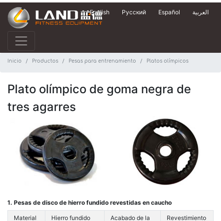
English
Русский
Español
العربية
Inicio
Productos
Pesas para entrenamiento
Platos olímpicos
Plato olímpico de goma negra de
tres agarres
1. Pesas de disco de hierro fundido revestidas en caucho
Material
Hierro fundido
Acabado de la
Revestimiento