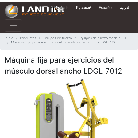
English
Русский
Español
العربية
Inicio
Productos
Equipos de fuerza
Equipos de fuerza modelo LDGL
Máquina fija para ejercicios del músculo dorsal ancho LDGL-7012
Máquina fija para ejercicios del
músculo dorsal ancho
LDGL-7012