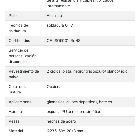
de alta resistencia y cables lubricados
internamente
Polea
Aluminio
Técnica de
soldadura OTC
soldadura
Certificados
CE, ISO9001, RoHS
Servicio de
personalización
disponible
Revestimiento de
2 ciclos (plata/ negro/ gris oscuro/ blanco/ rojo)
polvo
Color de la
Opcional
pintura
Aplicaciones
gimnasios, clubes deportivos, hoteles
Asiento
espuma PU con cuero sintético
Pesas
hechas de acero
Material
Q235, 60*120*3 mm