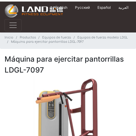
English
Русский
Español
العربية
Inicio
Productos
Equipos de fuerza
Equipos de fuerza modelo LDGL
Máquina para ejercitar pantorrillas LDGL-7097
Máquina para ejercitar pantorrillas
LDGL-7097