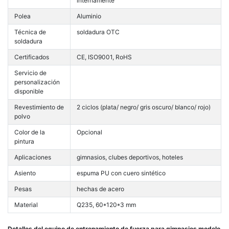
internamente
Polea
Aluminio
Técnica de
soldadura OTC
soldadura
Certificados
CE, ISO9001, RoHS
Servicio de
personalización
disponible
Revestimiento de
2 ciclos (plata/ negro/ gris oscuro/ blanco/ rojo)
polvo
Color de la
Opcional
pintura
Aplicaciones
gimnasios, clubes deportivos, hoteles
Asiento
espuma PU con cuero sintético
Pesas
hechas de acero
Material
Q235, 60*120*3 mm
Detalles del equipo de entrenamiento de fuerza para gimnasios modelo