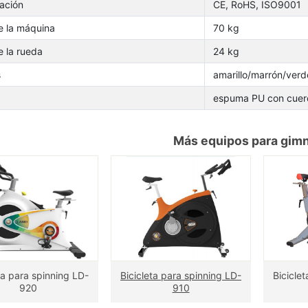
cación
CE, RoHS, ISO9001
e la máquina
70 kg
e la rueda
24 kg
s
amarillo/marrón/verd
espuma PU con cuero
Más equipos para gim
ta para spinning LD-
Bicicleta para spinning LD-
Bicicle
920
910