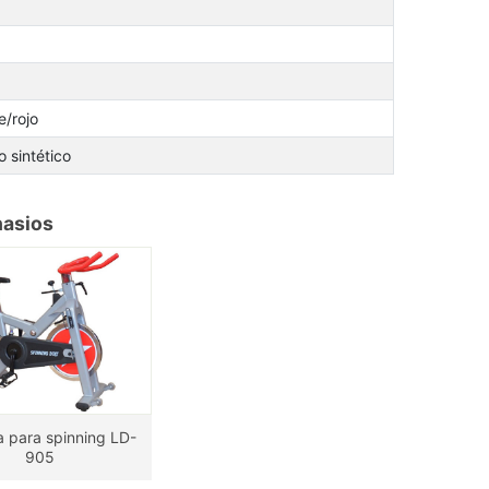
e/rojo
 sintético
nasios
ta para spinning LD-
905