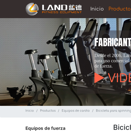
Inicio
Producto
FABRICANT
Desde el 2006, Land
para uso comercial.
de fuerza.
VID
Inicio
Productos
Equipos de cardio
Bicicleta para spinnin
Bicic
Equipos de fuerza