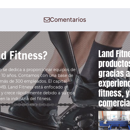
Comentarios
d Fitness?
Land Fitn
productos
e se dedica a proporcionar equipos de
gracias a
e 10 años. Contamos con una base de
experienc
 más de 300 empleados. El capital
RMB. Land Fitness está enfocado al
fitness, 
 y crece rápidamente debido a su rica
n la industria del fitness.
comercia