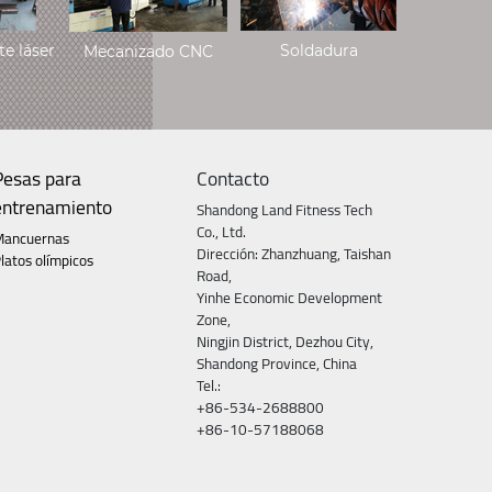
e láser
Soldadura
Mecanizado CNC
Pesas para
Contacto
entrenamiento
Shandong Land Fitness Tech
Co., Ltd.
Mancuernas
Dirección: Zhanzhuang, Taishan
latos olímpicos
Road,
Yinhe Economic Development
Zone,
Ningjin District, Dezhou City,
Shandong Province, China
Tel.:
+86-534-2688800
+86-10-57188068