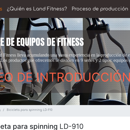
s
¿Quién es Land Fitness?
Proceso de producción
E DE EQUIPOS DE FITNESS
 Fitness lleva acumulando una vasta experiencia en la producción de e
 Los productos que ofrecemos se dividen en 9 series y 2 tipos: equipos 
EO DE INTRODUCCIÓ
g
Bicicleta para spinning LD-910
leta para spinning
LD-910