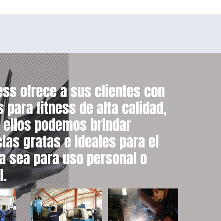
ess ofrece a sus clientes con
 para fitness de alta calidad,
 ellos podemos brindar
ias gratas e ideales para el
ya sea para uso personal o
l.