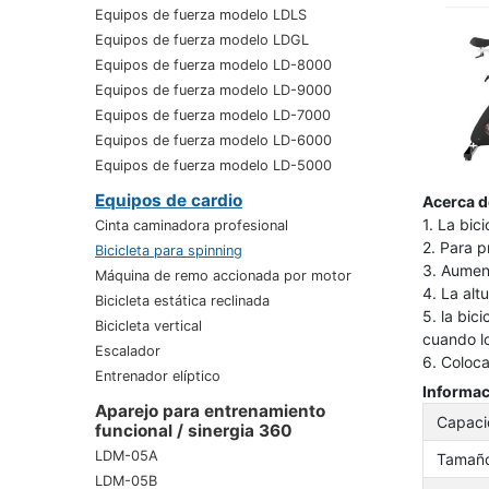
Equipos de fuerza modelo LDLS
Equipos de fuerza modelo LDGL
Equipos de fuerza modelo LD-8000
Equipos de fuerza modelo LD-9000
Equipos de fuerza modelo LD-7000
Equipos de fuerza modelo LD-6000
Equipos de fuerza modelo LD-5000
Equipos de cardio
Acerca d
1. La bic
Cinta caminadora profesional
2. Para p
Bicicleta para spinning
3. Aument
Máquina de remo accionada por motor
4. La alt
Bicicleta estática reclinada
5. la bic
Bicicleta vertical
cuando lo
Escalador
6. Coloca
Entrenador elíptico
Informac
Aparejo para entrenamiento
Capaci
funcional / sinergia 360
LDM-05A
Tamañ
LDM-05B