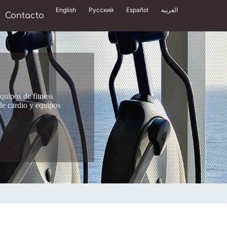
English
Русский
Español
العربية
Contacto
quipos de fitness
de cardio y equipos
N