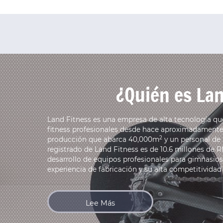
¿Quién es Lan
Land Fitness es una empresa de alta tecnología qu
fitness profesionales desde hace aproximadament
2
producción que abarca 40,000m
y un personal de
registrado de Land Fitness es de 10.6 millones de 
desarrollo de equipos profesionales para gimnasios
experiencia de fabricación y su alta competitividad e
Lee Más