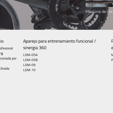
Máquina de cort
io
Aparejo para entrenamiento funcional /
sinergia 360
ofesional
ing
LDM-05A
cionada por
LDM-05B
P
LDM-09
clinada
LDM-10